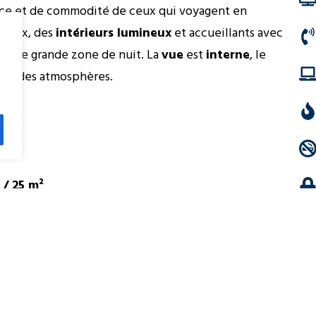
pace et de commodité de ceux qui voyagent en
éreux, des
intérieurs lumineux
et accueillants avec
qu’une grande zone de nuit. La
vue
est
interne
, le
chaudes atmosphères.
/ 25 m²