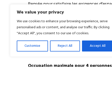
Pensée pour satisfaire les exigences d’es
famille, la
Classic Family
a un métrage gén
We value your privacy
zone de jour équipée et petit salon, ainsi 
We use cookies to enhance your browsing experience, serve
style typique avec mobilier en bois et de 
personalised ads or content, and analyse our traffic. By clicking
"Accept All", you consent to our use of cookies.
Canapé-lit ou Lit simple
Customise
Reject All
Accept All
PETITS ANIMAUX ADMIS
VUE INTERNE OU SUR LA VILLE
Occupation maximale pour 4 personnes 