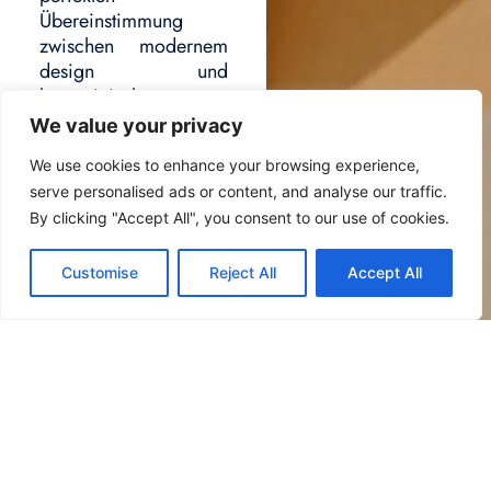
Übereinstimmung
zwischen modernem
design und
byzantinischem
geschmack.
We value your privacy
Alle Zimmer befinden
We use cookies to enhance your browsing experience,
sich im Erdgeschoss.
serve personalised ads or content, and analyse our traffic.
By clicking "Accept All", you consent to our use of cookies.
Aufnahmefähigkeit
maximum 1 person
Customise
Reject All
Accept All
/ 11,5 m²