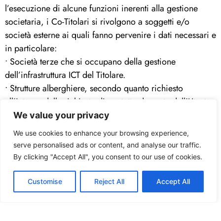
l’esecuzione di alcune funzioni inerenti alla gestione
societaria, i Co-Titolari si rivolgono a soggetti e/o
società esterne ai quali fanno pervenire i dati necessari e
in particolare:
• Società terze che si occupano della gestione
dell’infrastruttura ICT del Titolare.
• Strutture alberghiere, secondo quanto richiesto
all’interno della richiesta di contatto da parte dell’Utente.
• Società del Gruppo Uvet per attività legate al controllo
We value your privacy
del sistema di gestione organizzativa aziendale ovvero
We use cookies to enhance your browsing experience,
dell’infrastruttura tecnologica.
serve personalised ads or content, and analyse our traffic.
Un elenco dei Responsabili esterni nominati è
By clicking "Accept All", you consent to our use of cookies.
consultabile presso la Sede del Titolare.
Customise
Reject All
Accept All
Trasferimento di dati personali verso paesi terzi o
organizzazioni internazionali