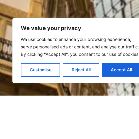
We value your privacy
We use cookies to enhance your browsing experience,
serve personalised ads or content, and analyse our traffic.
By clicking "Accept All", you consent to our use of cookies
Customise
Reject All
Accept All
欢迎来到贝尔纳酒店
伯尔纳酒店地理位置优越，无论是商务出行还是
兰。酒店全面禁烟，提供免费WiFi、含软饮的迷