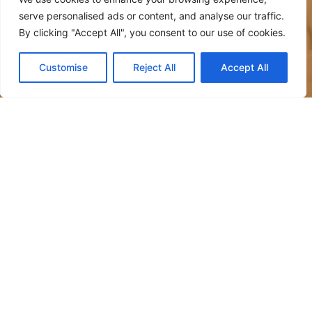
serve personalised ads or content, and analyse our traffic.
By clicking "Accept All", you consent to our use of cookies.
Customise
Reject All
Accept All
酒店拥有 113 间不同类型的客房，线条简洁、优雅、
舒适，可满足不同需求。
客房配备了各种舒适设施：空调、暖气、免费 WiFi、
电视、免费迷你吧、可提供各种茶和咖啡的水壶。
客房和所有室内外空间的清洁是我们的日常工作重
点。我们致力于减少对环境的影响，并为自己是一家
环保酒店而感到自豪。