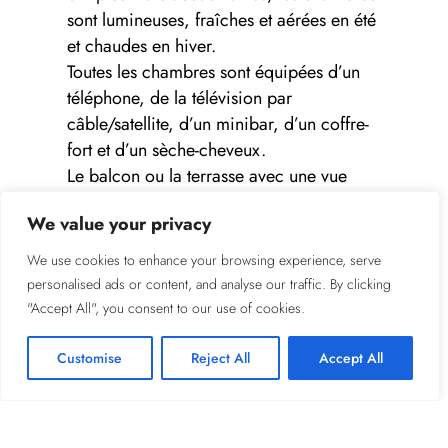
sont lumineuses, fraîches et aérées en été
et chaudes en hiver.
Toutes les chambres sont équipées d’un
téléphone, de la télévision par
câble/satellite, d’un minibar, d’un coffre-
fort et d’un sèche-cheveux.
Le balcon ou la terrasse avec une vue
splendide sur les montagnes
We value your privacy
environnantes offre des sensations
inoubliables d’immensité et de paix.
We use cookies to enhance your browsing experience, serve
personalised ads or content, and analyse our traffic. By clicking
"Accept All", you consent to our use of cookies.
Customise
Reject All
Accept All