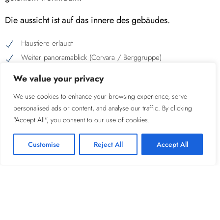
Die aussicht ist auf das innere des gebäudes.
Haustiere erlaubt
Weiter panoramablick (Corvara / Berggruppe)
Wohnzimmerboden aus marmor oder fliesen
We value your privacy
Teppichboden im Schlafzimmer
We use cookies to enhance your browsing experience, serve
Aufnahmefähigkeit maximum 2 Menschen / 18 m²
personalised ads or content, and analyse our traffic. By clicking
"Accept All", you consent to our use of cookies.
Kostenloses WiFi
Customise
Reject All
Accept All
DVB-T Digital TV mit LCD-Bildschirm
Direkte externe Telefonleitung
Elektronischer Rauchmelder