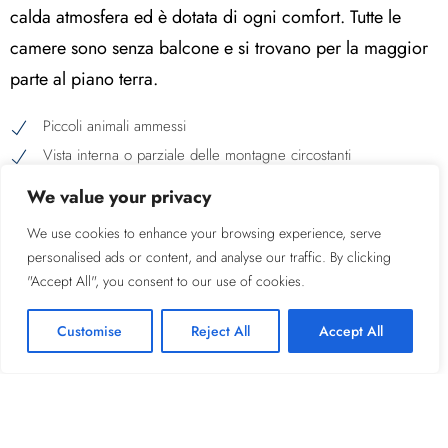
calda atmosfera ed è dotata di ogni comfort. Tutte le
camere sono senza balcone e si trovano per la maggior
parte al piano terra.
Piccoli animali ammessi
Vista interna o parziale delle montagne circostanti
Pavimento soggiorno in marmo o piastrellato
We value your privacy
Pavimento della camera da letto in moquette
We use cookies to enhance your browsing experience, serve
Divani letto in soggiorno
personalised ads or content, and analyse our traffic. By clicking
"Accept All", you consent to our use of cookies.
Occupazione massima 3 persone 25 mq
Customise
Reject All
Accept All
Wi-Fi gratuito
TV Digitale DVB-T con schermo LCD