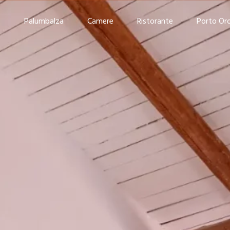
Camere
Ristorante
Porto Oro
Porto Rotondo
Con
Palumbalza
Camere
Ristorante
Porto Or