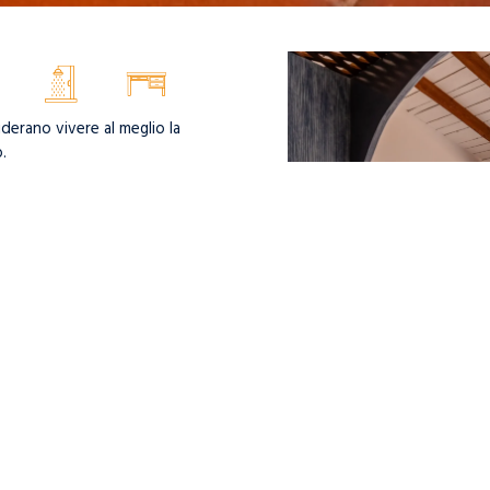
derano vivere al meglio la
.
pi e funzionali; la maggior
vista mare
. L’atmosfera
urati nello stile.
icante con la
zona giorno
,
d
.
/ 30mq