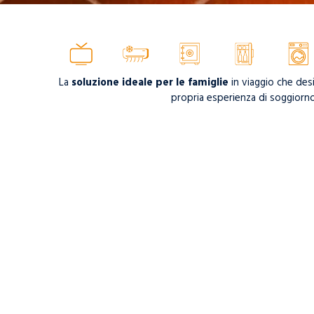
La
soluzione ideale per le famiglie
in viaggio che desi
propria esperienza di soggiorno
Le
Junior Suite Family
si distinguono per gli ambienti am
parte delle sistemazioni vanta inoltre una
splendida 
mediterranea è valorizzata da arredi eleganti e c
Le camere sono composte da una
camera da letto
comun
dotata di due comodi
sofà be
Occupazione massima 4 persone 