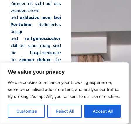
Zimmer mit sicht auf das
wunderschöne
und
exklusive meer bei
Portofino
. Raffiniertes
design
und
zeitgenössischer
stil
der einrichtung sind
die hauptmerkmale
der
zimmer deluxe
. Die
neutralen farbtöne der
We value your privacy
innenräume bringen die
lebhaften farben der
We use cookies to enhance your browsing experience,
natur zur geltung, die
serve personalised ads or content, and analyse our traffic.
durch die großen fenster
By clicking "Accept All", you consent to our use of cookies.
mit blick auf den Golf
hinein fluten.
Customise
Reject All
Accept All
SICHT AUFS MEER
PRIVATSTRAND