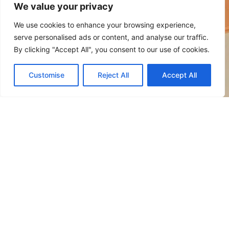
We value your privacy
terzo piano.
We use cookies to enhance your browsing experience,
Occupazione
massima 2 persone
serve personalised ads or content, and analyse our traffic.
/ 30,98 mq
By clicking "Accept All", you consent to our use of cookies.
Customise
Reject All
Accept All