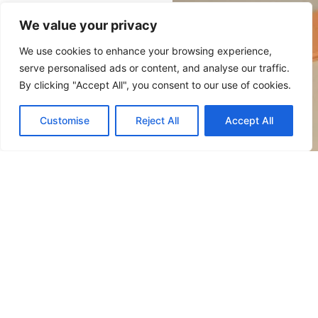
premier au troisième
étage.
We value your privacy
Occupation
We use cookies to enhance your browsing experience,
maximale pour 2
serve personalised ads or content, and analyse our traffic.
personnes / 30,98
By clicking "Accept All", you consent to our use of cookies.
m²
Customise
Reject All
Accept All