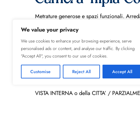
Metrature generose e spazi funzionali. Arreda
ambienti accoglienti. La vista sulla rinomat
We value your privacy
dal balconcino di cui alcune camera sono do
We use cookies to enhance your browsing experience, serve
personalised ads or content, and analyse our traffic. By clicking
LE CAMERE SONO UBICATE NELL’EDIFICIO
"Accept All", you consent to our use of cookies.
DIVANO LETTO SINGOLO
Customise
Reject All
Accept All
PICCOLI ANIMALI AMMESSI
VISTA INTERNA o della CITTA’ / PARZI
Occupazione massima 3 persone / 22 mq