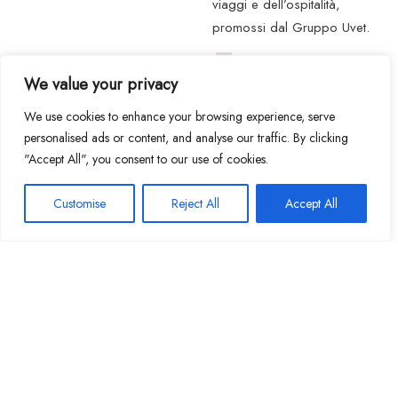
viaggi e dell’ospitalità,
promossi dal Gruppo Uvet.
We value your privacy
Desidero iscrivermi alla
Newsletter dedicata al
We use cookies to enhance your browsing experience, serve
programma clienti Uvet
personalised ads or content, and analyse our traffic. By clicking
Hotels, per ricevere
"Accept All", you consent to our use of cookies.
informazioni, promozioni e
offerte speciali attinenti alle
Customise
Reject All
Accept All
strutture e alle iniziative a
marchio Uvet Hotels.
INVIA
Come raggiungerci
Servizio transfer