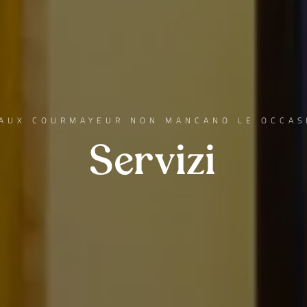
EAUX COURMAYEUR NON MANCANO LE OCCASI
Servizi