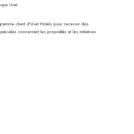
oupe Uvet.
ogramme client d'Uvet Hotels pour recevoir des
éciales concernant les propriétés et les initiatives
obtenir plus d'informations et procéder à une