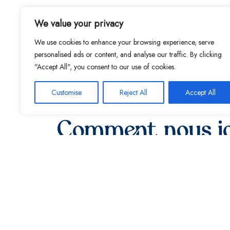
We value your privacy
We use cookies to enhance your browsing experience, serve
personalised ads or content, and analyse our traffic. By clicking
"Accept All", you consent to our use of cookies.
Customise
Reject All
Accept All
Comment nous jo
Service de transfert
Un service de transfert est à la disposition d
réservation.
En voiture