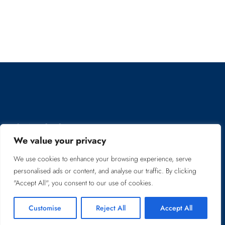
GASTRONOMIE
We value your privacy
Produits locaux de
We use cookies to enhance your browsing experience, serve
personalised ads or content, and analyse our traffic. By clicking
"Accept All", you consent to our use of cookies.
haute qualité
Customise
Reject All
Accept All
Dans les menus on prévoit des sélections