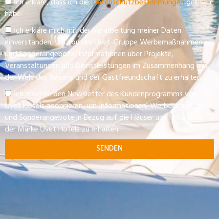
Ich erkläre, dass ich die .
Datenschutzbestimmungen
gelesen
habe
Ich erkläre mich mit der Verarbeitung meiner Daten
einverstanden, um von der Uvet-Gruppe Werbemaßnahmen
und Sonderangebote, Informationen über Projekte,
Veranstaltungen und Dienstleistungen im Zusammenhang mit
der Welt des Reisens und der Gastfreundschaft zu erhalten.
Ich möchte den Newsletter des Kundenprogramms von
Uvet Hotels abonnieren, um Informationen, Werbeaktionen
und Sonderangebote in Bezug auf die Häuser und Initiativen
der Marke Uvet Hotels zu erhalten.
SENDEN