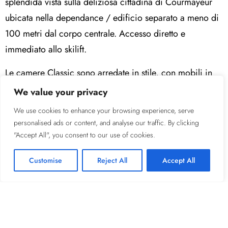
splendida vista sulla deliziosa cittadina di Courmayeur
ubicata nella dependance / edificio separato a meno di
100 metri dal corpo centrale. Accesso diretto e
immediato allo skilift.
Le camere Classic sono arredate in stile, con mobili in
legno, atmosfere calde, ambienti accoglienti.
We value your privacy
We use cookies to enhance your browsing experience, serve
LE CAMERE SONO UBICATE NELL’EDIFICIO SEPARATO
personalised ads or content, and analyse our traffic. By clicking
/ DEPENDANCE
"Accept All", you consent to our use of cookies.
DUE DIVANI LETTO SINGOLI
PICCOLI ANIMALI AMMESSI
Customise
Reject All
Accept All
VISTA INTERNA
Occupazione massima 4 persone / 23 m